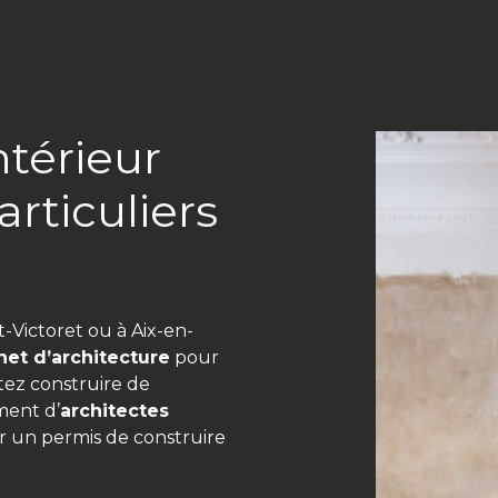
ntérieur
rticuliers
t-Victoret ou à Aix-en-
net d’architecture
pour
tez construire de
ment d’
architectes
r un permis de construire