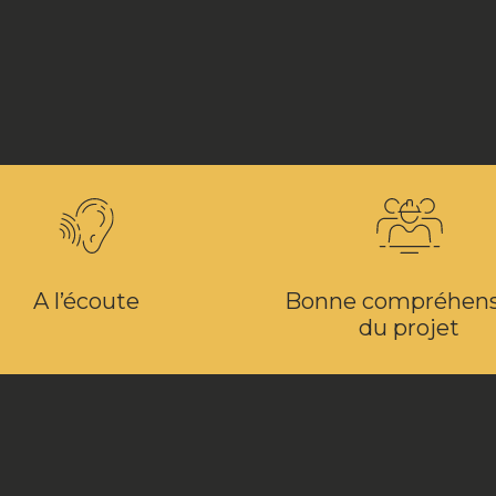
A l’écoute
Bonne compréhens
du projet