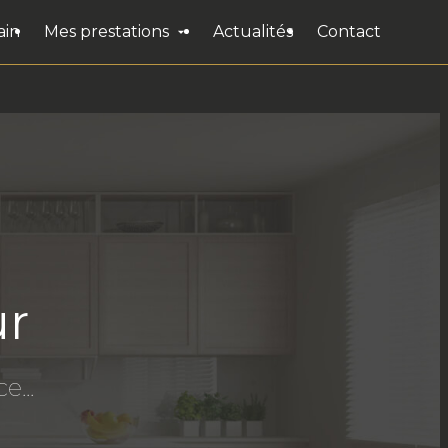
ain
Mes prestations
Actualités
Contact
ur
e...